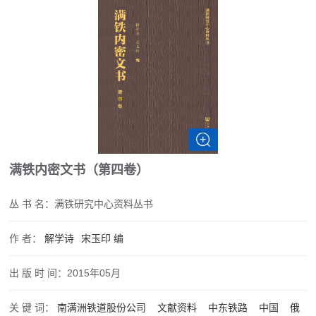
满铁内密文书（第四卷）
丛 书 名：
满铁研究中心资料丛书
作 者：
解学诗
宋玉印
编
出 版 时 间：
2015年05月
关 键 词：
南满洲铁道股份公司
文献资料
中东铁路
中国
俄