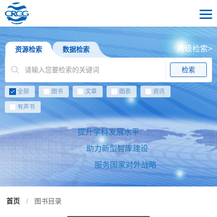
高级检索>
资源检索
数据检索
检索
全部
图书
文章
图表
资讯
有声书
提升学科发展水平
助力新型智库建设
服务国家对外战略
首页
/
图书目录