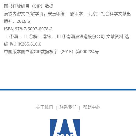
图书在版编目（CIP）数据
满铁内密文书/解学诗，宋玉印编.—影印本.—北京：社会科学文献出
版社，2015.5
ISBN 978-7-5097-6978-2
Ⅰ.①满… Ⅱ.①解… ②宋… Ⅲ.①南满洲铁道股份公司-文献资料-选
编 Ⅳ.①K265.610.6
中国版本图书馆CIP数据核字（2015）第000224号
关于我们
|
联系我们
|
帮助中心