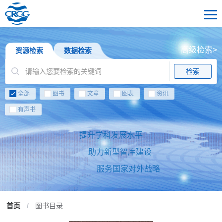
高级检索>
资源检索
数据检索
检索
全部
图书
文章
图表
资讯
有声书
提升学科发展水平
助力新型智库建设
服务国家对外战略
首页
/
图书目录