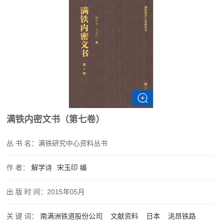
满铁内密文书（第七卷）
丛 书 名：
满铁研究中心资料丛书
作 者：
解学诗
宋玉印
编
出 版 时 间：
2015年05月
关 键 词：
南满洲铁道股份公司
文献资料
日本
洮昂铁路