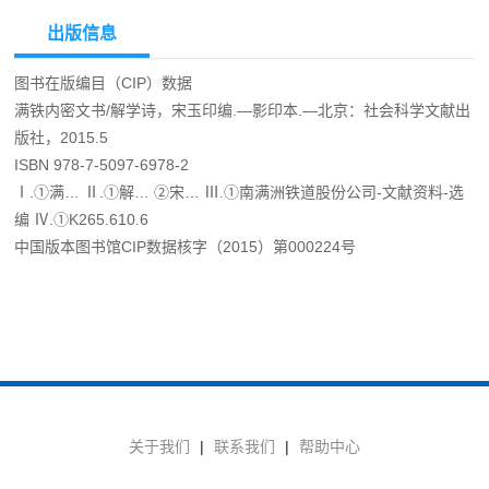
出版信息
图书在版编目（CIP）数据
满铁内密文书/解学诗，宋玉印编.—影印本.—北京：社会科学文献出
版社，2015.5
ISBN 978-7-5097-6978-2
Ⅰ.①满… Ⅱ.①解… ②宋… Ⅲ.①南满洲铁道股份公司-文献资料-选
编 Ⅳ.①K265.610.6
中国版本图书馆CIP数据核字（2015）第000224号
关于我们
|
联系我们
|
帮助中心