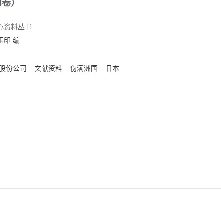
四卷）
心资料丛书
玉印
编
股份公司
文献资料
伪满洲国
日本