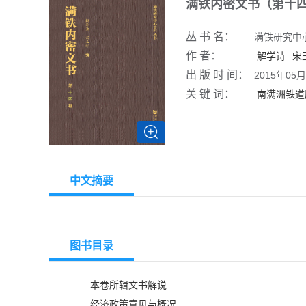
满铁内密文书（第十
丛 书 名：
满铁研究中
作 者：
解学诗
宋
出 版 时 间：
2015年05月
关 键 词：
南满洲铁道
中文摘要
图书目录
本卷所辑文书解说
经济政策意见与概况