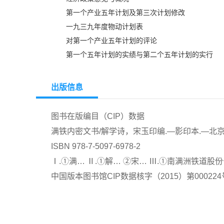
第一个产业五年计划及第三次计划修改
一九三九年度物动计划表
对第一个产业五年计划的评论
第一个五年计划的实绩与第二个五年计划的实行
出版信息
图书在版编目（CIP）数据
满铁内密文书/解学诗，宋玉印编.—影印本.—北京
ISBN 978-7-5097-6978-2
Ⅰ.①满… Ⅱ.①解… ②宋… Ⅲ.①南满洲铁道股份公司
中国版本图书馆CIP数据核字（2015）第000224