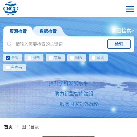
高级检索>
资源检索
数据检索
检索
全部
图书
文章
图表
资讯
有声书
提升学科发展水平
助力新型智库建设
服务国家对外战略
首页
/
图书目录