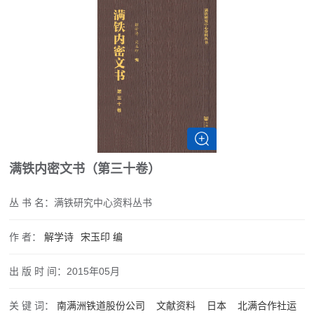
满铁内密文书（第三十卷）
丛 书 名：
满铁研究中心资料丛书
作 者：
解学诗
宋玉印
编
出 版 时 间：
2015年05月
关 键 词：
南满洲铁道股份公司
文献资料
日本
北满合作社运