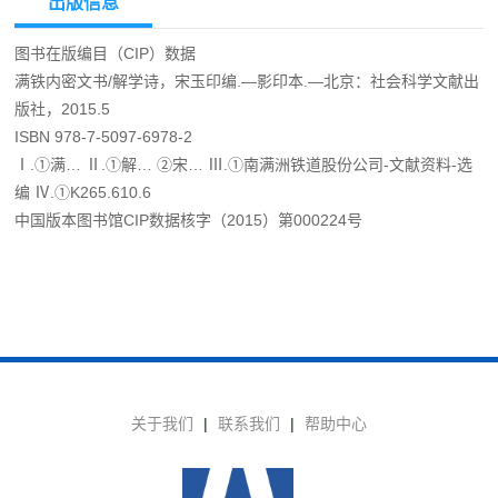
出版信息
图书在版编目（CIP）数据
满铁内密文书/解学诗，宋玉印编.—影印本.—北京：社会科学文献出
版社，2015.5
ISBN 978-7-5097-6978-2
Ⅰ.①满… Ⅱ.①解… ②宋… Ⅲ.①南满洲铁道股份公司-文献资料-选
编 Ⅳ.①K265.610.6
中国版本图书馆CIP数据核字（2015）第000224号
关于我们
|
联系我们
|
帮助中心