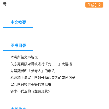
动
生成引文
中文摘要
图书目录
本卷所辑文书解说
关东宪兵队对满铁进行『九二一』大逮捕
对嫌疑者和『参考人』的审讯
杭州和上海宪兵队对长泽武夫等的审讯记录
宪兵队对枝吉勇等的意见书
铃木小兵卫的《左翼现状》