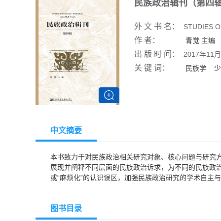
民族政治辑刊（第四
外 文 书 名：
STUDIES O
作 者：
青觉
主编
出 版 时 间：
2017年11月
关 键 词：
民族学
少
中文摘要
本书致力于对民族政治相关研究对象、核心问题与研究
展现并阐释不同层面的民族政治诉求，为不同的民族政治
或“麻烦化”的认识误区，加强民族政治研究的学术自主
图书目录