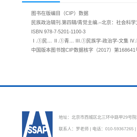
图书在版编目（CIP）数据
民族政治辑刊.第四辑/青觉主编.--北京：社会科学文
ISBN 978-7-5201-1100-3
Ⅰ.①民… Ⅱ.①青… Ⅲ.①民族学-政治学-文集 Ⅳ.①
中国版本图书馆CIP数据核字（2017）第168641
地址：北京市西城区北三环中路甲29号院3号楼
联系人：罗老师 | 电话：010-59367265 | E