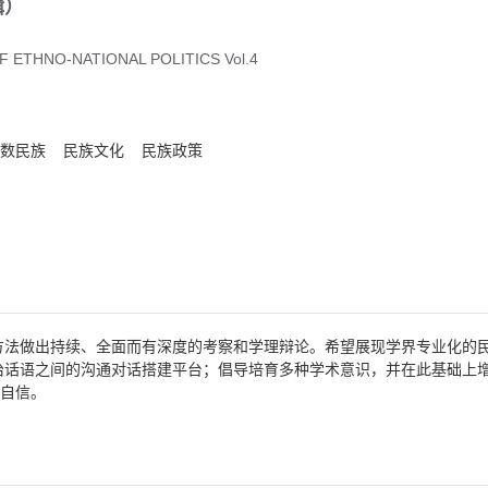
辑）
F ETHNO-NATIONAL POLITICS Vol.4
数民族
民族文化
民族政策
方法做出持续、全面而有深度的考察和学理辩论。希望展现学界专业化的
话语之间的沟通对话搭建平台；倡导培育多种学术意识，并在此基础上增
与自信。