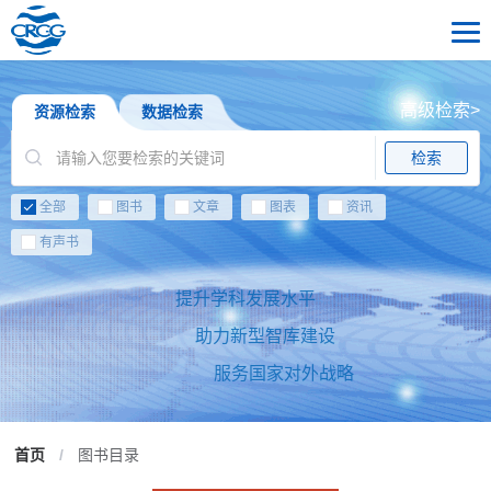
高级检索>
资源检索
数据检索
检索
全部
图书
文章
图表
资讯
有声书
提升学科发展水平
助力新型智库建设
服务国家对外战略
首页
/
图书目录