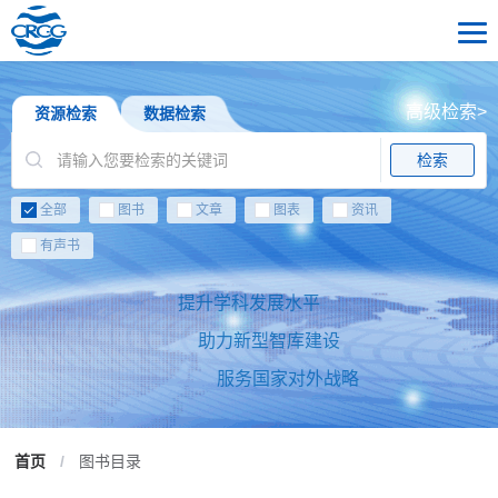
高级检索>
资源检索
数据检索
检索
全部
图书
文章
图表
资讯
有声书
提升学科发展水平
助力新型智库建设
服务国家对外战略
首页
/
图书目录