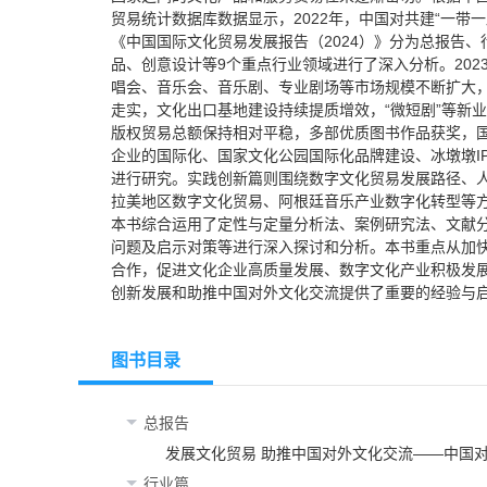
贸易统计数据库数据显示，2022年，中国对共建“一带
《中国国际文化贸易发展报告（2024）》分为总报告
品、创意设计等9个重点行业领域进行了深入分析。20
唱会、音乐会、音乐剧、专业剧场等市场规模不断扩大，
走实，文化出口基地建设持续提质增效，“微短剧”等新
版权贸易总额保持相对平稳，多部优质图书作品获奖，
企业的国际化、国家文化公园国际化品牌建设、冰墩墩I
进行研究。实践创新篇则围绕数字文化贸易发展路径、
拉美地区数字文化贸易、阿根廷音乐产业数字化转型等
本书综合运用了定性与定量分析法、案例研究法、文献
问题及启示对策等进行深入探讨和分析。本书重点从加
合作，促进文化企业高质量发展、数字文化产业积极发
创新发展和助推中国对外文化交流提供了重要的经验与
图书目录
总报告
发展文化贸易 助推中国对外文化交流——中国对
行业篇