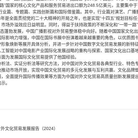
一路”国家的核心文化产品和服务贸易进出口额为248.5亿美元，主要集中
、行业篇、专题篇、实践创新篇和国际借鉴篇。其中，行业篇对演艺、广
23年是全面贯彻党的二十大精神的开局之年，也是实现“十四五”规划目标
市场外溢效应日益明显。同时，得益于扶持政策的不断深化和“一带一路”
业态蓬勃发展，中国广播影视对外贸易整体稳中向好。随着中国国家文化
国际影响力增强，中国在国际书展中扮演着越来越重要的角色，以优质图
P形象焕新等展开具体分析，并进一步针对中国数字文化贸易发展的新特
人工智能对中国电影产业国际化发展战略的重构与探索、国家文化出口基
方面为发展国际文化贸易提供了他国经验。
分析法、实证分析法等研究方法，对中国对外文化贸易各典型行业、特色
快推动市场开放，实现中国文化贸易的多元化发展与互利共赢、文化品牌
展，全面提升国际传播效果等方面为中国对外文化贸易高质量创新发展提
启示。
外文化贸易发展报告（2024）