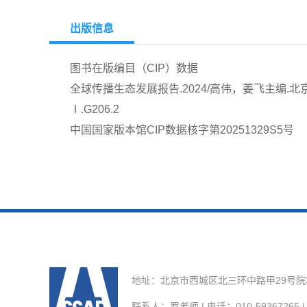
出版信息
图书在版编目（CIP）数据
全球传播生态发展报告.2024/高伟，姜飞主编.北京：社会
Ⅰ.G206.2
中国国家版本馆CIP数据核字第20251329S5号
地址：北京市西城区北三环中路甲29号院3号楼
联系人：罗老师 | 电话：010-59367265 | E