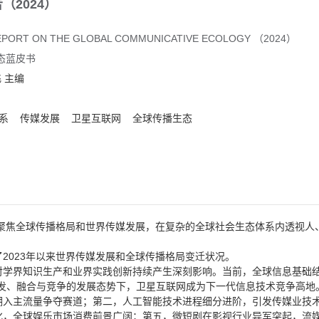
2024）
EPORT ON THE GLOBAL COMMUNICATIVE ECOLOGY （2024）
态蓝皮书
飞
主编
系
传媒发展
卫星互联网
全球传播生态
角聚焦全球传播格局和世界传媒发展，在复杂的全球社会生态体系内透视
2023年以来世界传媒发展和全球传播格局变迁状况。
学界知识生产和业界实践创新持续产生深刻影响。当前，全球信息基础结构变
发、融合与竞争的发展态势下，卫星互联网成为下一代信息技术竞争高地。
潮入主流量争夺赛道；第二，人工智能技术进程细分进阶，引发传媒业技
全球娱乐市场消费前景广阔；第五，微短剧在影视行业异军突起，流媒体巨头