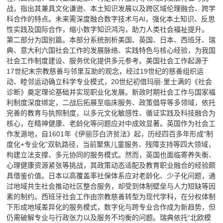
战，指出其兼具文化谦逊、本土知识发展以及跨区域伦理融合、跨学
科合作的特点。未来需深度融合数字技术与AI，强化本土知识、反思
性实践及国际合作，缩小数字知识鸿沟，助力人类社会福祉提升。
第二部分为国别篇。本部分系统剖析美国、英国、日本、西班牙、瑞
典、意大利六国社会工作的发展脉络、实践特色与核心经验，为我国
社会工作制度建设、服务优化提供多元参考。美国社会工作起源于
17世纪末宗教慈善与邻里互助的观念，经过19世纪的慈善组织运
动、睦邻运动确立科学专业模式，20世纪初借玛丽·里士满的《社会
诊断》奠定理论基础并实现职业化发展。新政时期社会工作与国家福
利制度深度绑定，二战后拓展至临床服务、政策倡导等多领域，依托
完善的教育与执照制度，以多元文化敏感性、循证实践及科技融合为
核心，在精神健康、老龄化等问题应对中成效显著。英国作为社会工
作发源地，自1601年《伊丽莎白济贫法》起，历经四百多年形成“制
度化+专业化”双轨路径，当前聚焦儿童服务、残障支持等四大领域，
构建立法支撑、多元协同的服务模式。然而，英国也面临寄养失衡、
心理健康资源紧张等挑战，其政策动态适配及教育职业融合的经验颇
具借鉴价值。日本以高覆盖率社保体系应对老龄化、少子化问题，通
过地域共生社会推动社区整合服务，却受到体制壁垒与人力短缺等因
素的制约。西班牙社会工作由宗教慈善转型为现代学科，在分权体制
下形成地域差异化的服务模式，数字化与跨专业合作成为新趋势，但
仍需破解专业与行政张力以及服务不均衡的问题。瑞典依托“北欧模