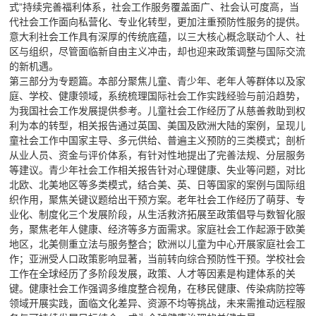
式”持续完善福利体系，社会工作服务覆盖面广、社会认可度高，当
代社会工作面向私营化、专业化转型，更加注重预防性服务的提供。
意大利社会工作具有深厚的传统底蕴，以三大核心概念联动个人、社
区与组织，尽管面临新自由主义冲击，却也迎来政策调整与国际交流
的新机遇。
第三部分为专题篇。本部分聚焦儿童、青少年、老年人等群体以及家
庭、学校、健康领域，系统梳理国际社会工作实践经验与前沿趋势，
为我国社会工作发展提供参考。儿童社会工作经历了从慈善救助到权
利为本的转型，相关报告通过英国、美国及欧洲大陆的案例，呈现儿
童社会工作中国家主导、多元供给、普遍主义预防的三类模式；剖析
从业人员、资金与评价体系，有针对性地提出了完善法规、分层服务
等建议。青少年社会工作相关报告针对心理健康、失业等问题，对比
北欧、北美地区等多类模式，结合美、英、日等国家的案例与国际组
织作用，聚焦关键议题给出干预方案。老年社会工作经历了萌芽、专
业化、制度化三个发展阶段，从生活救济拓展至政策倡导与数智化服
务，聚焦老年人健康、经济等多方面需求。家庭社会工作起源于欧美
地区，北美侧重立法与服务整合；欧洲以儿童为中心开展家庭社会工
作；亚洲受人口政策影响显著，当前转向综合预防性干预。学校社会
工作在全球经历了多阶段发展，政策、人才等因素是构建体系的关
键。健康社会工作强调多维度整合视角，在移民健康、传染病防控等
领域开展实践，面临文化差异、资源不均等挑战，未来需推动远程服