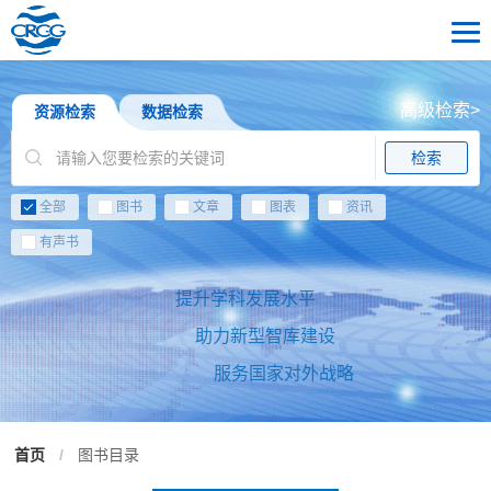
高级检索>
资源检索
数据检索
检索
全部
图书
文章
图表
资讯
有声书
提升学科发展水平
助力新型智库建设
服务国家对外战略
首页
/
图书目录