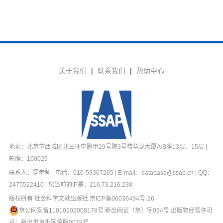
关于我们
|
联系我们
|
帮助中心
地址：北京市西城区北三环中路甲29号院3号楼华龙大厦A/B座13层、15层 |
邮编：100029
联系人：罗老师 | 电话：010-59367265 | E-mail：database@ssap.cn | QQ：
2475522410 | 您当前的IP是：
216.73.216.238
版权所有 社会科学文献出版社
京ICP备06036494号-26
京公网安备11010202008178号
新出网证（京）字094号 出版物经营许可
证：新出发京批字第版0079号