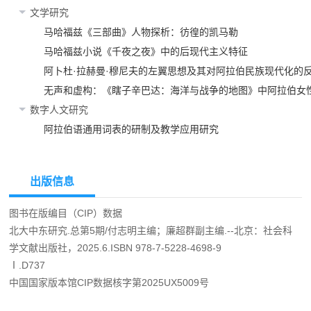
文学研究
马哈福兹《三部曲》人物探析：彷徨的凯马勒
马哈福兹小说《千夜之夜》中的后现代主义特征
阿卜杜·拉赫曼·穆尼夫的左翼思想及其对阿拉伯民族现代化的
无声和虚构：《瞎子辛巴达：海洋与战争的地图》中阿拉伯女
数字人文研究
阿拉伯语通用词表的研制及教学应用研究
出版信息
图书在版编目（CIP）数据
北大中东研究.总第5期/付志明主编；廉超群副主编.--北京：社会科
学文献出版社，2025.6.ISBN 978-7-5228-4698-9
Ⅰ.D737
中国国家版本馆CIP数据核字第2025UX5009号