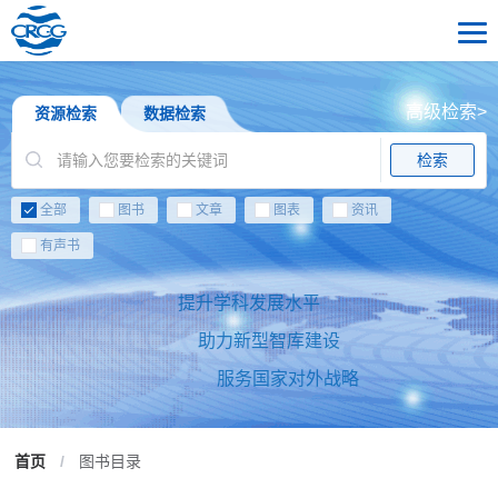
高级检索>
资源检索
数据检索
检索
全部
图书
文章
图表
资讯
有声书
提升学科发展水平
助力新型智库建设
服务国家对外战略
首页
/
图书目录