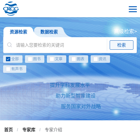
高级检索>
资源检索
数据检索
检索
全部
图书
文章
图表
资讯
有声书
提升学科发展水平
助力新型智库建设
服务国家对外战略
首页
/
专家库
/
专家介绍