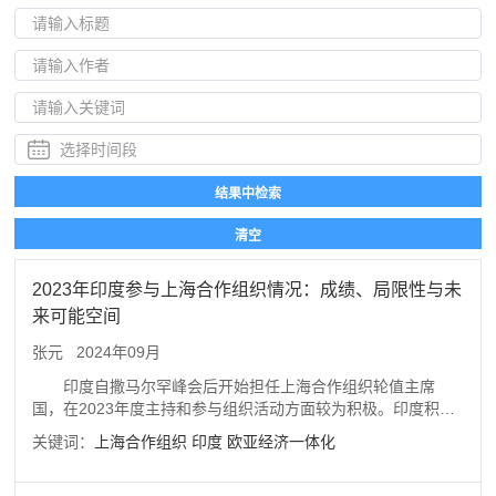
2023年印度参与上海合作组织情况：成绩、局限性与未
来可能空间
张元
2024年09月
印度自撒马尔罕峰会后开始担任上海合作组织轮值主席
国，在2023年度主持和参与组织活动方面较为积极。印度积极
参与上海合作组织活动的动因在于：希望深入参与欧亚地区事
关键词：
上海合作组织
印度
欧亚经济一体化
务特别是互联互通建设、渴望借组织影响力扮演世界大国角
色、借助具体议题领域合作展现和扩大其能力优势。但印度参