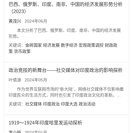
加上海合作组织活动始终存在特殊考虑，特别是其对中国的偏
巴西、俄罗斯、印度、南非、中国的经济发展形势分析
见和防范心理、印巴矛盾和印对待上海合作组织的态度不利于
（2023）
上海合作组织的长期发展。准确界定印度的诉求并主动找寻其
与上海合作组织成员国之间的有效合作领域，在组织内部采取
黄茂兴
2024年06月
一些新的合作机制和形式，将有助于激发印度的积极性。
本文分析了巴西、俄罗斯、印度、南非、中国的经济发展
形势。
关键词：
金砖国家
经济发展
数字经济
宏观政策调控
财政政
策
货币政策
政治竞技的新舞台——社交媒体对印度政治的影响探析
叶倩源
2024年05月
作为世界互联网市场的“新大陆”，网络社交媒体不仅影响着
印度民众的生活方式，同时也引发了印度政治文化的革新。
2014年和2019年印度大选时，印度人民党候选人纳兰德拉·莫
关键词：
社交媒体
印度政治
印度大选
政治活动
迪（Narendra Modi）借鉴了2012年的美国大选中，奥巴马的
社交媒体选举策略和思路，充分利用社交媒体增加其政治影响
力。莫迪团队专业化、多元化、多样化的社交媒体竞选策略使
1919～1924年印度哈里发运动探析
其政治思想快速获得了群众基础。通过社交媒体实现的政治活
动不但改变了传统的印度大选文化，也带来了民众政治参与度
李小娟
2024年01月