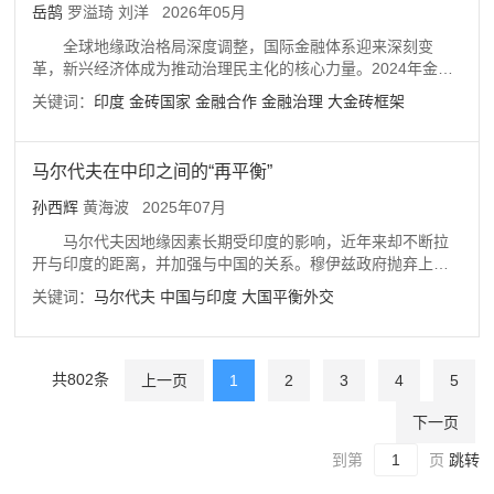
移，还将使印度长期处于全球产业链的中下游，难以实现产业
岳鹄
罗溢琦 刘洋
2026年05月
升级、技术提升、经济转型。
全球地缘政治格局深度调整，国际金融体系迎来深刻变
革，新兴经济体成为推动治理民主化的核心力量。2024年金砖
国家第二次扩员后，大金砖合作迈入机制化深化阶段，成为全
关键词：
印度
金砖国家
金融合作
金融治理
大金砖框架
球南方协同发展的核心平台。本报告系统梳理了印度依托“经济
—技术—监管”支撑体系，在卢比国际化、UPI技术输出、NDB
参与等领域的实践成果。同时深入剖析卢比国际化结构性悖
马尔代夫在中印之间的“再平衡”
论、金砖内部协同不足等核心瓶颈，提出“夯实国内基础—深化
金砖协同—拓展全球南方网络—防范外部风险”四位一体战略路
孙西辉
黄海波
2025年07月
径与具体对策。研究旨在助力印度把握2026年担任轮值主席国
马尔代夫因地缘因素长期受印度的影响，近年来却不断拉
契机，实现从“体系参与者”向“规则塑造者”转型，达成金融自主
开与印度的距离，并加强与中国的关系。穆伊兹政府抛弃上一
性与全球治理贡献的双重目标，为新兴经济体南南金融合作提
届政府的“印度优先”政策，努力推动中马关系和马印关系“再平
供可借鉴的实践范式，对构建公平包容的全球金融治理体系具
关键词：
马尔代夫
中国与印度
大国平衡外交
衡”，试图在中印之间实施“大国平衡外交”。马尔代夫具备实施
有重要理论与实践意义。
中印“大国平衡外交”的主客观条件，并在亚明政府执政时期形成
平衡的中马关系和印马关系。穆伊兹政府为“再平衡”与中印的关
系在多个领域采取了一系列措施，取得显著效果但也面临诸多
共802条
上一页
1
2
3
4
5
风险和挑战。中国需要更加关注周边小国的视角及其外交动
向，理解南亚小国选择“大国平衡外交”的必然性，清楚南亚小国
下一页
的“大国平衡外交”具有可塑性。
到第
页
跳转