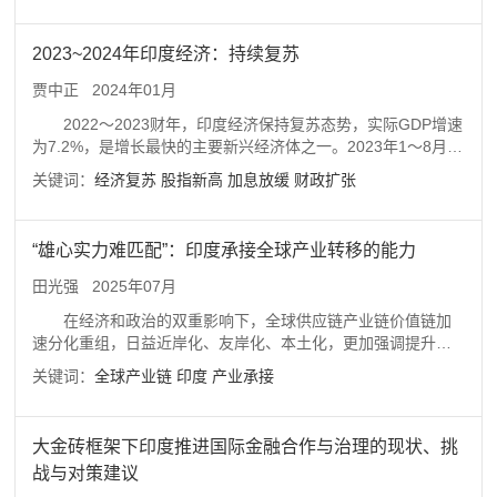
诸龙王瑞兽栖息之所，是仙佛鬼神的修行灵地。古印度雪山崇
拜尚未形成完备的宗教信仰体系，但对山岳神圣空间中种种灵
2023~2024年印度经济：持续复苏
迹的建构多有启发。表达雪山崇拜的诸多典籍经由西域向东传
播，在经过翻译传入中国之后与中国传统的山岳崇拜思想结
贾中正
2024年01月
合，又促成了中国以圣山为中心的神圣空间“构建”。
2022～2023财年，印度经济保持复苏态势，实际GDP增速
为7.2%，是增长最快的主要新兴经济体之一。2023年1～8月，
印度通胀率同比下降1个百分点，但在过去的12个月中仍有6个
关键词：
经济复苏
股指新高
加息放缓
财政扩张
月高于其央行设定的上限。9月印度失业率为7.1%，创2022年9
月以来的新低。印度卢比的实际有效汇率明显回升，但印度卢
比相对美元微弱贬值。印度股市延续趋势性上涨行情，Sensex
“雄心实力难匹配”：印度承接全球产业转移的能力
指数9月15日升至67838.63，达到创历史纪录的高点。财政支
出持续扩大，资本性支出大幅增长。中央政府债务规模逐步扩
田光强
2025年07月
大，财政赤字率较高。印度货币政策收紧节奏明显放慢。影响
在经济和政治的双重影响下，全球供应链产业链价值链加
印度经济前景的外部因素包括全球经济复苏进程、国际原油和
速分化重组，日益近岸化、友岸化、本土化，更加强调提升弹
食品等大宗商品价格波动、全球贸易和需求状况、地缘政治局
性、韧性、活性，以提高经济效益、减缓经济冲击、确保经济
势以及极端气候变化等，内部因素包括最终消费支出、政府资
关键词：
全球产业链
印度
产业承接
安全。经济发展迅速的新兴国家印度成为全球部分产业链供应
本支出及私人投资、服务业活跃度、通货膨胀变化等。综合考
链转移的重要目的地。庞大的市场规模、丰富的人力资源、有
虑各方面因素，预计2023～2024财年印度实际GDP增长率为
利的地缘环境、改善的基础设施是全球部分产业向印度转移的
6.4%左右，2024～2025财年仍为6.4%左右。
大金砖框架下印度推进国际金融合作与治理的现状、挑
主要动因。但是，印度在产业结构、政府治理、营商环境等方
战与对策建议
面存在严重的短板，这不仅将阻碍全球部分产业向印度的转