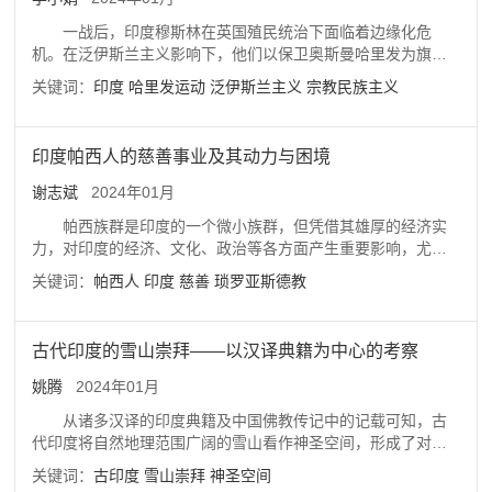
的提升。由社交媒体引发的政治变革已经成为各界分析印度政
一战后，印度穆斯林在英国殖民统治下面临着边缘化危
治发展过程不容忽略的影响因素。
机。在泛伊斯兰主义影响下，他们以保卫奥斯曼哈里发为旗
帜，联合印度教徒，采用非暴力不合作的斗争方式，发起哈里
关键词：
印度
哈里发运动
泛伊斯兰主义
宗教民族主义
发运动。该运动以1919年哈里发委员会成立为开端，以1924年
凯末尔废除哈里发制度为尾声。这一运动对于促进印度独立具
有积极意义，但穆斯林在民族主义时代将泛伊斯兰主义作为指
印度帕西人的慈善事业及其动力与困境
导思想，不利于团结印度社会的大多数，最终没能实现反殖民
的目标。
谢志斌
2024年01月
帕西族群是印度的一个微小族群，但凭借其雄厚的经济实
力，对印度的经济、文化、政治等各方面产生重要影响，尤其
在慈善事业领域，影响广泛，备受关注。帕西族群的慈善事业
关键词：
帕西人
印度
慈善
琐罗亚斯德教
涉及领域非常宽泛，包括宗教建筑、教育、医疗卫生、日常生
活问题、灾难救济等多方面，而且帕西人的慈善捐助对象既包
括印度帕西社区，也包括印度的其他地区，甚至在伊朗、英
古代印度的雪山崇拜——以汉译典籍为中心的考察
国、中国等也多有捐助。其热衷慈善，最重要的是因为琐罗亚
斯德教所主张的“三善”思想强调人在善恶中做出选择并付诸实践
姚腾
2024年01月
的必要性和重要性；也源于帕西人作为印度外来微小族群的特
从诸多汉译的印度典籍及中国佛教传记中的记载可知，古
殊性及其生存策略。然而，帕西族群的慈善事业也面临社会信
代印度将自然地理范围广阔的雪山看作神圣空间，形成了对雪
任危机和组织管理涣散等困境。
山的超自然想象，即雪山崇拜。人们相信，雪山是无热恼的清
关键词：
古印度
雪山崇拜
神圣空间
凉圣境，是治愈恶疾、提升生命质量的神奇药草繁衍之处，是