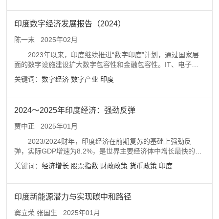
遍。本报告简要介绍了印度数字经济的发展现状和主要产业的
发展态势，分析了印度数字经济的全球竞争力，并指出目前印
印度数字经济发展报告（2024）
度数字经济发展的几大特点。
陈一末
2025年02月
2023年以来，印度继续推进“数字印度”计划，通过国家层
面的数字设施建设扩大数字包容性和金融包容性。IT、电子制
造等传统行业继续稳步发展，同时人工智能、机器学习、网络
关键词：
数字经济
数字产业
印度
安全等新兴产业不断增长。在美印合作的框架下，印度重点发
展半导体行业，鼓励跨国公司来印建厂。在监管方面，政府发
布《数字竞争法案草案》以鼓励初创企业和中小微企业的发
2024～2025年印度经济：强劲反弹
展。
贾中正
2025年01月
2023/2024财年，印度经济在前期复苏的基础上强劲反
弹，实际GDP增速为8.2%，是世界主要经济体中增长最快的。
印度经济景气度较高，采购经理人指数（PMI）一直处于扩张区
关键词：
经济增长
股票指数
财政政策
货币政策
印度
间。通货膨胀率呈下降趋势，且已降至通胀目标值以下。印度
农村的通货膨胀率明显高于城市，但二者通胀率均呈下降趋
势。批发价格指数（WPI）缓慢回升。失业率持续下降，男性
印度新能源潜力与实现碳中和路径
失业率明显低于女性。劳动参与率创新高。印度卢比的实际有
效汇率持续回升，创六年半来的新高。印度股市延续趋势性上
窦立荣 张国生
2025年01月