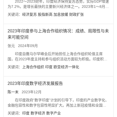
2022～2023财年，印度经济保持复苏态势，实际GDP增速
殊性及其生存策略。然而，帕西族群的慈善事业也面临社会信
为7.2%，是增长最快的主要新兴经济体之一。2023年1～8月，
任危机和组织管理涣散等困境。
印度通胀率同比下降1个百分点，但在过去的12个月中仍有6个
关键词：
经济复苏
股指新高
加息放缓
财政扩张
月高于其央行设定的上限。9月印度失业率为7.1%，创2022年9
月以来的新低。印度卢比的实际有效汇率明显回升，但印度卢
比相对美元微弱贬值。印度股市延续趋势性上涨行情，Sensex
2023年印度参与上海合作组织情况：成绩、局限性与未
指数9月15日升至67838.63，达到创历史纪录的高点。财政支
来可能空间
出持续扩大，资本性支出大幅增长。中央政府债务规模逐步扩
大，财政赤字率较高。印度货币政策收紧节奏明显放慢。影响
张元
2024年09月
印度经济前景的外部因素包括全球经济复苏进程、国际原油和
食品等大宗商品价格波动、全球贸易和需求状况、地缘政治局
印度自撒马尔罕峰会后开始担任上海合作组织轮值主席
势以及极端气候变化等，内部因素包括最终消费支出、政府资
国，在2023年度主持和参与组织活动方面较为积极。印度积极
本支出及私人投资、服务业活跃度、通货膨胀变化等。综合考
参与上海合作组织活动的动因在于：希望深入参与欧亚地区事
关键词：
上海合作组织
印度
欧亚经济一体化
虑各方面因素，预计2023～2024财年印度实际GDP增长率为
务特别是互联互通建设、渴望借组织影响力扮演世界大国角
6.4%左右，2024～2025财年仍为6.4%左右。
色、借助具体议题领域合作展现和扩大其能力优势。但印度参
加上海合作组织活动始终存在特殊考虑，特别是其对中国的偏
2023年印度数字经济发展报告
见和防范心理、印巴矛盾和印对待上海合作组织的态度不利于
上海合作组织的长期发展。准确界定印度的诉求并主动找寻其
陈一末
2023年12月
与上海合作组织成员国之间的有效合作领域，在组织内部采取
在印度政府“数字印度”计划的引导下，印度的产业数字化、
一些新的合作机制和形式，将有助于激发印度的积极性。
金融包容性和数字包容性明显扩大。再加上新冠疫情和全国封
锁给人们生活和工作方式带来的影响，金融科技、电子商务、
关键词：
印度
数字经济
数字产业
信息技术等产业加速发展，人工智能等前沿科技的应用日益普