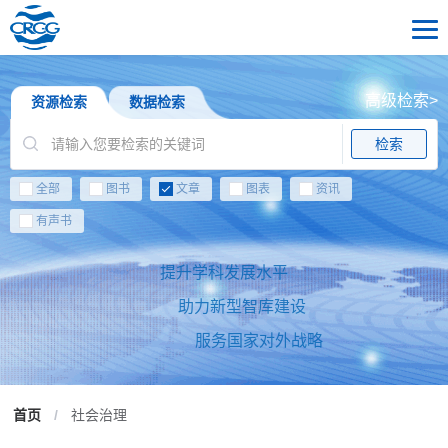
高级检索>
资源检索
数据检索
检索
全部
图书
文章
图表
资讯
有声书
提升学科发展水平
助力新型智库建设
服务国家对外战略
首页
/
社会治理