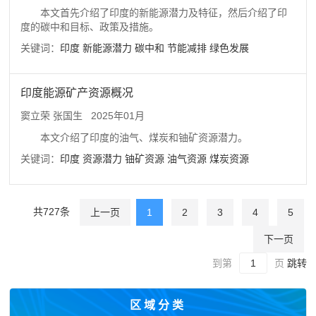
涨行情，股指迭创历史新高。财政政策积极扩张，债务规模逐
本文首先介绍了印度的新能源潜力及特征，然后介绍了印
步扩大。货币政策保持稳定，但降息节点或将临近。展望未
度的碳中和目标、政策及措施。
来，影响印度经济走势的外部因素包括全球经济复苏进程、发
达经济体推行宽松货币政策的节奏和力度、大宗商品价格波动
关键词：
印度
新能源潜力
碳中和
节能减排
绿色发展
程度、地缘政治风险水平以及极端气候变化等；内部因素则包
括最终消费支出、政府投资、服务业和制造业活跃度、通货膨
胀率走势等。综合考虑各方面因素，本报告预计2024/2025财
印度能源矿产资源概况
年印度实际GDP增长率为7.0%左右，2025/2026财年经济仍将
保持较高增速。
窦立荣 张国生
2025年01月
本文介绍了印度的油气、煤炭和铀矿资源潜力。
关键词：
印度
资源潜力
铀矿资源
油气资源
煤炭资源
共727条
上一页
1
2
3
4
5
下一页
到第
页
跳转
区域分类