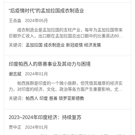
“后疫情时代”的孟加拉国成衣制造业
王垚淼
2024年05月
成衣制造业是孟加拉国的支柱产业，每年为孟加拉国带来
巨额外汇收入，出口额在孟加拉国总出口额中的比重高达80%
以上。然而，新冠疫情严重冲击全球供应链和产业链，并影响
关键词：
孟加拉国
成衣制造业
新冠疫情
经济发展
了成衣制造业的发展，不仅导致其面临升级转型的难题，而且
使其订单大幅减少，成衣出口额断崖式下跌，大量成衣工人减
薪失业。“后疫情时代”，孟加拉国成衣制造业应抓住全球供应链
印度帕西人的慈善事业及其动力与困境
和产业链重构的契机，加大对基础设施建设的投入，高度重视
对高质量、高附加值服装产品的生产，进一步开发中国和印度
谢志斌
2024年01月
等非传统市场。后疫情时代，孟加拉国成衣制造业发展任重而
帕西族群是印度的一个微小族群，但凭借其雄厚的经济实
道远。
力，对印度的经济、文化、政治等各方面产生重要影响，尤其
在慈善事业领域，影响广泛，备受关注。帕西族群的慈善事业
关键词：
帕西人
印度
慈善
琐罗亚斯德教
涉及领域非常宽泛，包括宗教建筑、教育、医疗卫生、日常生
活问题、灾难救济等多方面，而且帕西人的慈善捐助对象既包
括印度帕西社区，也包括印度的其他地区，甚至在伊朗、英
2023~2024年印度经济：持续复苏
国、中国等也多有捐助。其热衷慈善，最重要的是因为琐罗亚
斯德教所主张的“三善”思想强调人在善恶中做出选择并付诸实践
贾中正
2024年01月
的必要性和重要性；也源于帕西人作为印度外来微小族群的特