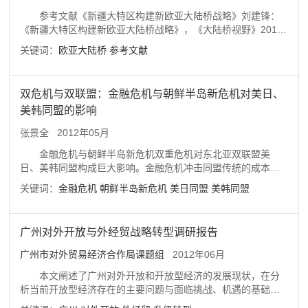
轴心的美日、美韩同盟。2011年美国将强化东亚主导地位的博
参考文献《新疆大特区构建新欧亚大陆桥战略》刘建锋：
弈场南移
《新疆大特区构建新欧亚大陆桥战略》，《大陆桥视野》2010
年第11期。《新欧亚大陆桥：构建中国战略纵深》仲其庄：
关键词：
欧亚大陆桥
参考文献
《新欧亚大陆桥：构建中国战略纵深》，《大陆桥视野》2008
年第5期。《新欧亚大陆桥的升温与掣肘》罗开富：《新欧亚大
陆桥的升温与掣肘》，《运输经理世界》2008年第2/3期。《整
双危机与双联盟：金融危机与朝鲜半岛新危机对美日、
合资源 加强协作 促进新欧亚大陆桥“物流大畅通”》仲其庄：
美韩同盟的影响
《整合资源 加强协作 促进新欧亚大陆桥“物流大畅通”》，《大
陆桥视野》2008年第1期。《中国物流学术前
张景全
2012年05月
金融危机与朝鲜半岛新危机双重危机对东北亚双联盟美
日、美韩同盟构成巨大影响。金融危机冲击同盟传统的成本分
担结构，从而对更为广泛意义上的同盟调整构成冲击。美日、
关键词：
金融危机
朝鲜半岛新危机
美日同盟
美韩同盟
美韩同盟开始承载越来越广泛的目标。同盟战略目标的扩张需
要国内民众及相适应的财力物力支撑。然而随着金融危机的蔓
延，同盟目标的多元化遭遇了同盟资源的有限化。参与同盟的
广州对外开放与外经贸战略转型调研报告
各国国内民众情绪会更加敏感，各国及同盟对外政策更加具有
不稳定性。朝鲜半岛危机呈现出新的特点，美日、美韩同盟的
广州市对外贸易经济合作局课题组
2012年06月
演变也进入了新的阶段。此轮朝鲜半岛新危机的特点是，海上
本文阐述了广州对外开放和开放型经济的发展现状，在分
危机与核危机并发。美日、美韩同盟的新变化是，同盟反应以
析当前开放型经济存在的主要问题与面临挑战、机遇的基础
军事压制为主，双边同盟强化并赋予新的内容，三边同盟趋势
上，确立了广州外经贸战略转型的目标与任务，提出提升利用
化且日韩互动提升。同盟仍然是危机的重要参与者，它既是危