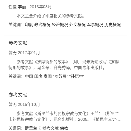
社，1925。《西藏王统记》5.《西藏王统记》，王沂暖译，商
任佳
李丽
2016年08月
务印书馆，1957。《高山王国尼
本文主要介绍了印度相关的参考文献。
关键词：
印度
政治概况
经济概况
外交概况
军事概况
历史概况
参考文献
暂无
2017年01月
参考文献《罗摩衍那的故事》〔印〕玛朱姆达改写《罗摩
衍那的故事》，冯金辛、齐光秀译，中国青年出版社，
1962《〈罗摩衍那〉选》〔印〕蚁垤：《〈罗摩衍那〉选》，
关键词：
中国
印度
泰国
“哈奴曼”
“孙悟空”
人民文学出版社，1994《比较文学与民间文学》季羡林：《比
较文学与民间文学》，北京大学出版社，1991《罗摩衍那初
探》季羡林：《罗摩衍那初探》，外国文学出版社，1979《印
参考文献
度两大史诗评论汇编》季羡林﹑刘安武编《印度两大史诗评论
汇编》，中国社会科学出版社，1984《罗摩衍那》（第1～7
暂无
2015年10月
册）季羡林：《罗摩衍那》（第1～7册），人民文学出版社，
参考文献《斯里兰卡的民族宗教与文化》王兰：《斯里兰
19
卡的民族宗教与文化》，昆仑出版社，2005。《殖民主义史·南
亚卷》林承节主编《殖民主义史·南亚卷》，北京大学出版社，
关键词：
斯里兰卡
参考文献
佛教