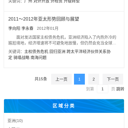
关键词：
广州
对外开放
外经贸
升级转型
外资质量、转变外贸发展方式、大力实施“走出去”战略、加强国
机的产物也是对抗危机的工具之一。
际区域合作、优化外贸发展环境等五大保障措施。
2011～2012年亚太形势回顾与展望
李向阳
李永春
2012年01月
面对发达国家主权债务危机，亚洲经济陷入了内热外冷的
尴尬境地，经济增速将不可避免地放慢，但仍然会充当全球经
济的“火车头”。亚洲经济的持续高速增长正在吸引区域外大国的
关键词：
主权债务危机
回归亚洲
跨太平洋经济伙伴关系协
关注和进入。其中，美国“重返亚洲”战略最为突出，并开始进入
定
骑墙战略
南海问题
实施阶段。这一战略的实施不仅符合美国的利益，而且也迎合
了中国周边国家的骑墙战略目标。为此，中国周边环境正在进
入一个空前复杂的阶段：因跨太平洋经济伙伴关系协定(TPP)，
中国多年来致力于推进的东亚区域经济合作进程有可能陷入停
共15条
上一页
1
2
下一页
滞；区域外大国与区域内国家寻求新的利益交集；部分国家甚
至借机利用区域外大国的进入侵害中国的核心利益，如南海问
到第
页
跳转
题；中国周边正在成为大国之间的竞技场。因而，中国需要新
的理念处理好周边关系。
区域分类
亚洲
(10)