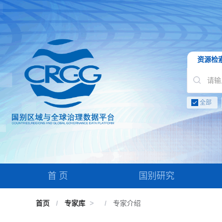
资源检
全部
首 页
国别研究
首页
/
专家库
>
/
专家介绍