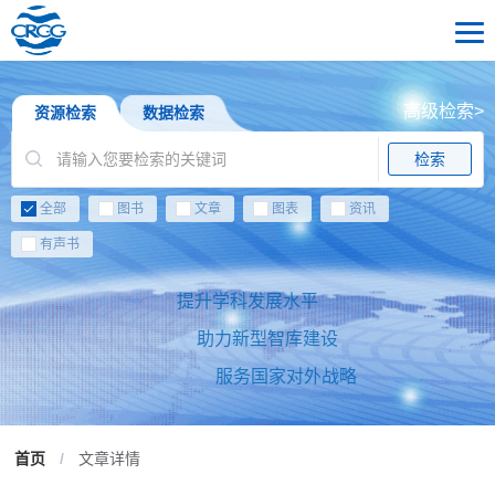
高级检索>
资源检索
数据检索
检索
全部
图书
文章
图表
资讯
有声书
提升学科发展水平
助力新型智库建设
服务国家对外战略
首页
/
文章详情