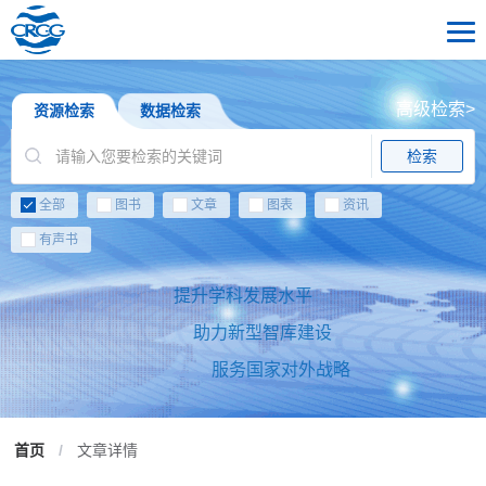
高级检索>
资源检索
数据检索
检索
全部
图书
文章
图表
资讯
有声书
提升学科发展水平
助力新型智库建设
服务国家对外战略
首页
/
文章详情