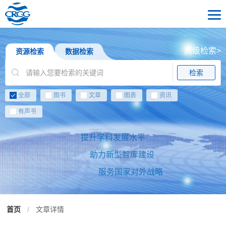
高级检索>
资源检索
数据检索
检索
全部
图书
文章
图表
资讯
有声书
提升学科发展水平
助力新型智库建设
服务国家对外战略
首页
/
文章详情