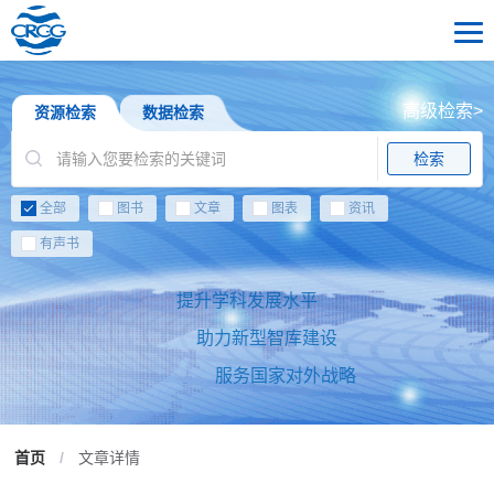
高级检索>
资源检索
数据检索
检索
全部
图书
文章
图表
资讯
有声书
提升学科发展水平
助力新型智库建设
服务国家对外战略
首页
/
文章详情