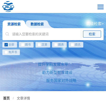
高级检索>
资源检索
数据检索
检索
全部
图书
文章
图表
资讯
有声书
提升学科发展水平
助力新型智库建设
服务国家对外战略
首页
/
文章详情