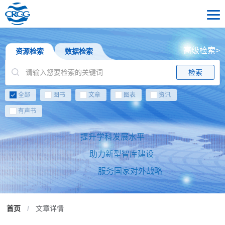
高级检索>
资源检索
数据检索
检索
全部
图书
文章
图表
资讯
有声书
提升学科发展水平
助力新型智库建设
服务国家对外战略
首页
/
文章详情