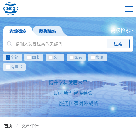
高级检索>
资源检索
数据检索
检索
全部
图书
文章
图表
资讯
有声书
提升学科发展水平
助力新型智库建设
服务国家对外战略
首页
/
文章详情