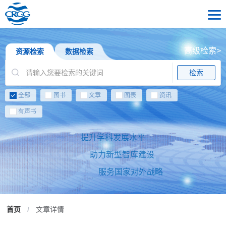
高级检索>
资源检索
数据检索
检索
全部
图书
文章
图表
资讯
有声书
提升学科发展水平
助力新型智库建设
服务国家对外战略
首页
/
文章详情