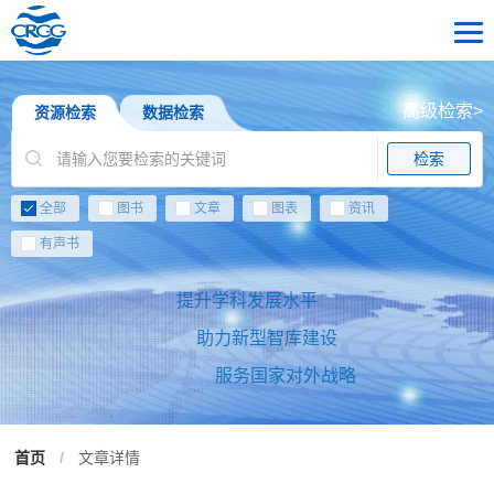
高级检索>
资源检索
数据检索
检索
全部
图书
文章
图表
资讯
有声书
提升学科发展水平
助力新型智库建设
服务国家对外战略
首页
/
文章详情