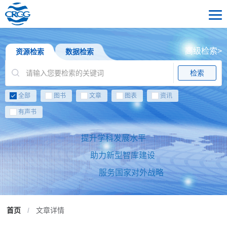
高级检索>
资源检索
数据检索
检索
全部
图书
文章
图表
资讯
有声书
提升学科发展水平
助力新型智库建设
服务国家对外战略
首页
/
文章详情