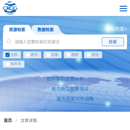
高级检索>
资源检索
数据检索
检索
全部
图书
文章
图表
资讯
有声书
提升学科发展水平
助力新型智库建设
服务国家对外战略
首页
/
文章详情