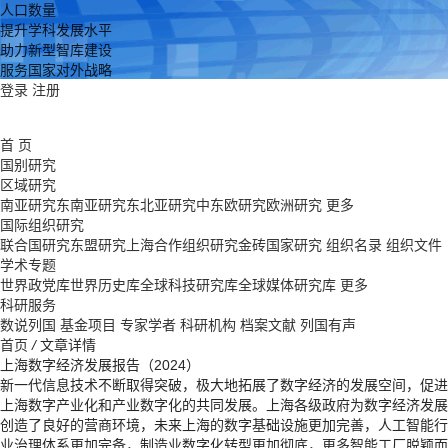
人口数量
提升学科发展水平
助力新型智库建设
服务国家对外战略
登录
注册
首 页
国别研究
区域研究
南亚研究
东南亚研究
东北亚研究
中东欧研究
欧洲研究
更多
国际组织研究
联合国研究
东盟研究
上海合作组织研究
金砖国家研究
组织名录
组织文件
学术专题
世界政党库
世界历史库
全球科技研究库
全球媒体研究库
更多
科研服务
数说列国
基金项目
专家学者
科研机构
档案文献
列国有声
首页
/
文章详情
上海数字经济发展报告（2024）
新一代信息技术不断取得突破，极大地拓展了数字经济的发展空间，促进
上海数字产业化和产业数字化的共同发展。上海各级政府为数字经济发展
创造了良好的营商环境，未来上海的数字基础设施更加完善，人工智能行
业治理体系更加完备，制造业数字化转型更加彻底，更多智能工厂脱颖而