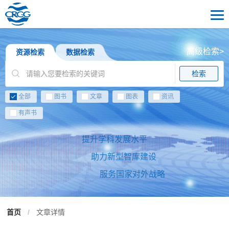
高级检索>
资源检索
数据检索
检索
全部
图书
文章
图表
资讯
有声书
提升学科发展水平
助力新型智库建设
服务国家对外战略
首页
/
文章详情