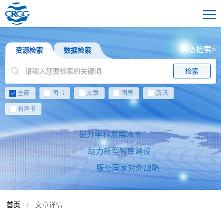
高级检索>
资源检索
数据检索
检索
全部
图书
文章
图表
资讯
有声书
提升学科发展水平
助力新型智库建设
服务国家对外战略
首页
/
文章详情