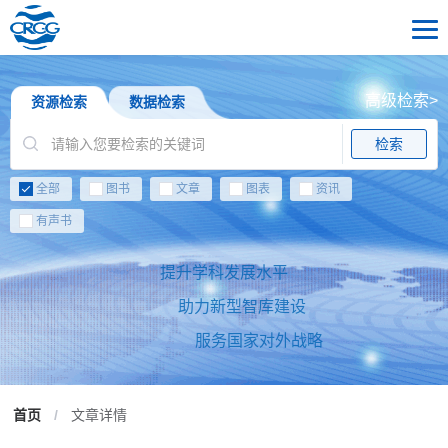
高级检索>
资源检索
数据检索
检索
全部
图书
文章
图表
资讯
有声书
提升学科发展水平
助力新型智库建设
服务国家对外战略
首页
/
文章详情