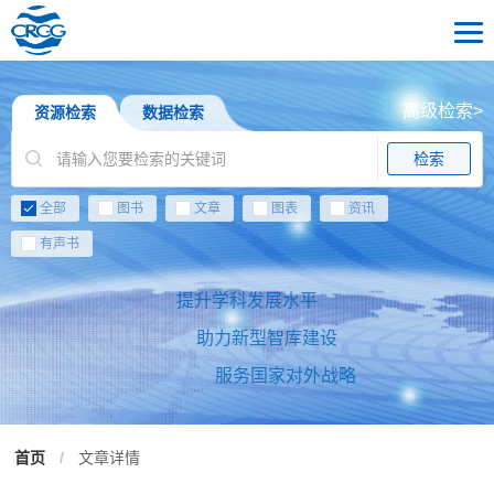
高级检索>
资源检索
数据检索
检索
全部
图书
文章
图表
资讯
有声书
提升学科发展水平
助力新型智库建设
服务国家对外战略
首页
/
文章详情