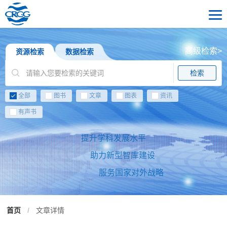
高级检索>
资源检索
数据检索
检索
全部
图书
文章
图表
资讯
有声书
提升学科发展水平
助力新型智库建设
服务国家对外战略
首页
/
文章详情