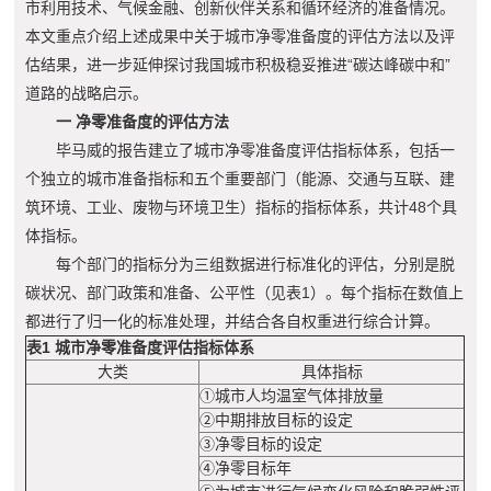
市利用技术、气候金融、创新伙伴关系和循环经济的准备情况。
本文重点介绍上述成果中关于城市净零准备度的评估方法以及评
估结果，进一步延伸探讨我国城市积极稳妥推进“碳达峰碳中和”
道路的战略启示。
一 净零准备度的评估方法
毕马威的报告建立了城市净零准备度评估指标体系，包括一
个独立的城市准备指标和五个重要部门（能源、交通与互联、建
筑环境、工业、废物与环境卫生）指标的指标体系，共计48个具
体指标。
每个部门的指标分为三组数据进行标准化的评估，分别是脱
碳状况、部门政策和准备、公平性（见表1）。每个指标在数值上
都进行了归一化的标准处理，并结合各自权重进行综合计算。
表1 城市净零准备度评估指标体系
大类
具体指标
①城市人均温室气体排放量
②中期排放目标的设定
③净零目标的设定
④净零目标年