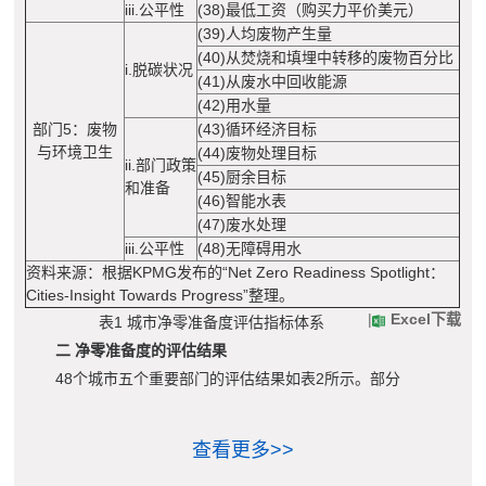
iii.公平性
(38)最低工资（购买力平价美元）
(39)人均废物产生量
(40)从焚烧和填埋中转移的废物百分比
i.脱碳状况
(41)从废水中回收能源
(42)用水量
部门5：废物
(43)循环经济目标
与环境卫生
(44)废物处理目标
ii.部门政策
(45)厨余目标
和准备
(46)智能水表
(47)废水处理
iii.公平性
(48)无障碍用水
资料来源：根据KPMG发布的“Net Zero Readiness Spotlight：
Cities-Insight Towards Progress”整理。
|
Excel下载
表1 城市净零准备度评估指标体系
二 净零准备度的评估结果
48个城市五个重要部门的评估结果如表2所示。部分
查看更多>>