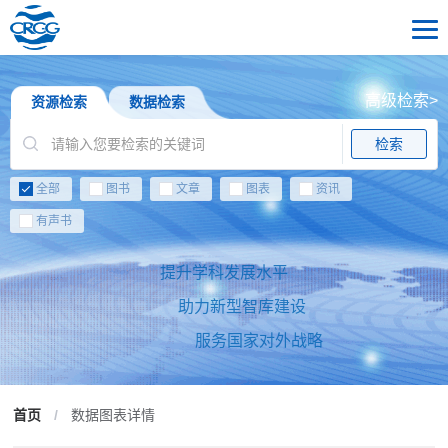
高级检索>
资源检索
数据检索
检索
全部
图书
文章
图表
资讯
有声书
提升学科发展水平
助力新型智库建设
服务国家对外战略
首页
/
数据图表详情