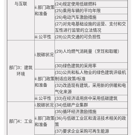
与互联
(24)规定使用低碳燃料
ii.部门政策
(25)乘用车辆的平均年限
和准备
(26)电动汽车激励措施
(27)对充电基础设施的运营、支付和交
互性进行监管的立法情况
iii.公平性
(28)公共交通的可负担性
(29)人均燃气消耗量（烹饪和取暖）
i.脱碳状况
(30)绿色建筑的采用率
部门3：建筑
(31)公共和私人物业的绿色建筑评级机
环境
ii.部门政策
制适应政策/标准
和准备
(32)改造现有建筑，采用新的供暖和电
气化来源
iii.公平性
(33)在经济适用房中采用低碳建筑
i.脱碳状况
(34)低碳产业集群
(35)循环经济激励措施
ii.部门政策
(36)与低碳工业区和清洁技术相关的政
部门4：工业
和准备
策
(37)要求企业采购可再生能源