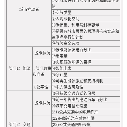
⑤为城市进行气候变化风险和脆弱性评
估
城市推动者
⑥空气质量
⑦人均绿化空间
⑧碳捕集、利用与封存容量
⑨是否有城市层面的管理机构来实施和
监测净零行动计划
⑩气候资金选项
⑾低碳能源发电百分比
i.脱碳状况
⑿用电量
⒀实现低碳能源的目标
部门1：能源
ii.部门政策
⒁智能电表
和准备
⒂净计量
⒃可再生能源激励和支持机制
iii.公平性
⒄电力供应可及性
⒅可持续交通方式的份额
⒆前一年售出的电动汽车百分比
i.脱碳状况
⒇城市充电基础设施
(21)公共交通中的电动汽车
(22)内燃机汽车禁售年限
部门2：交通
(23)公共交通网络长度