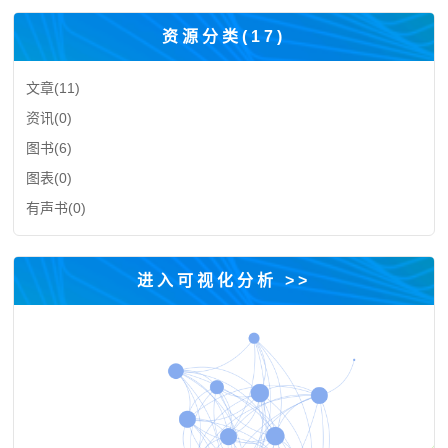
资源分类(
17
)
文章(
11
)
资讯(
0
)
图书(
6
)
图表(
0
)
有声书(
0
)
进入可视化分析 >>