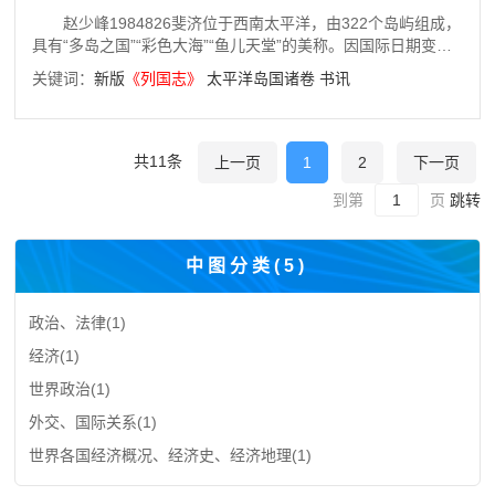
设，深化区域国别专题研究，推动中国区域国别自主知识体系
赵少峰1984826斐济位于西南太平洋，由322个岛屿组成，
建设，进而为中国参与全球治理、构建人类命运共同体提供智
具有“多岛之国”“彩色大海”“鱼儿天堂”的美称。因国际日期变更
力支持。
线穿越该国，它又被称作“子午线上的岛国”“迎接新的一天的大
关键词：
新版
《
列国志
》
太平洋岛国诸卷
书讯
门”。目前斐济已经成为南太平洋最热门的度假胜地、全球十大
蜜月旅游目的地之一。然而，由于历史与现实原因，我国学界
对斐济及其他太平洋岛国的关注明显不足。2013年，随着我国
“一带一路”倡议的提出，南太地区开始受到更多关注，社会科学
共11条
上一页
1
2
下一页
文献出版社也启动新版列国志编撰工作，新版列国志《斐济》
即在此时被列入这一“十二五”国家重点图书
到第
页
跳转
中图分类(
5
)
政治、法律
(1)
经济
(1)
世界政治
(1)
外交、国际关系
(1)
世界各国经济概况、经济史、经济地理
(1)