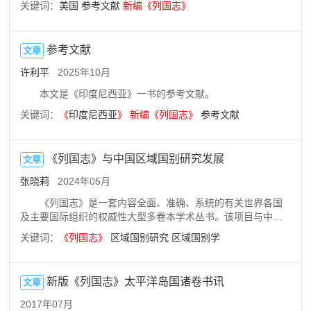
关键词：
美国
参考文献
新编
《
列国志
》
参考文献
文章
许利平
2025年10月
本文是《印度尼西亚》一书的参考文献。
关键词：
《
印度尼西亚
》
新编
《
列国志
》
参考文献
《列国志》与中国区域国别研究发展
文章
张晓莉
2024年05月
《列国志》是一套内容全面、准确、系统的有关世界各国
及主要国际组织的权威性大型多卷本学术丛书。该项目与中国
区域国别研究发展相同步，经过二十多年发展，从纸质图书到
关键词：
《
列国志
》
区域国别研究
区域国别学
数据库，已经涵盖全球所有主权国家和主要国际组织，培养了
一批批区域国别研究人才，称得上是新世纪以来中国区域国别
研究发展的代表性成果。在区域国别研究上升到国家战略高度
新版《列国志》太平洋岛国诸卷书讯
文章
的当下，以《列国志》为抓手，可以加强对中国新一代区域国
别研究人才的培养，加快中国自有区域国别基础知识库的建
2017年07月