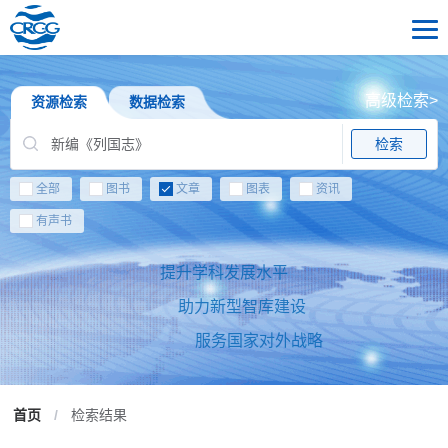
高级检索>
资源检索
数据检索
检索
全部
图书
文章
图表
资讯
有声书
提升学科发展水平
助力新型智库建设
服务国家对外战略
首页
/
检索结果