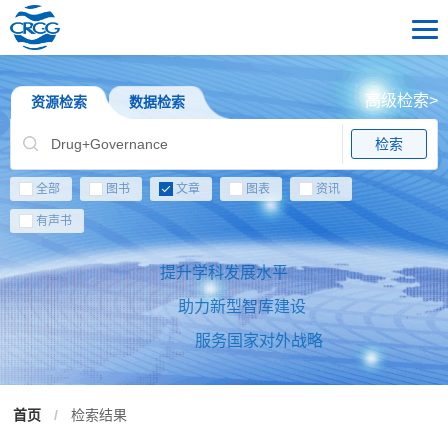
高级检索>
资源检索
数据检索
检索
全部
图书
文章
图表
资讯
有声书
提升学科发展水平
助力新型智库建设
服务国家对外战略
首页
/
检索结果