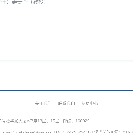
主任：姜景奎（教授）
关于我们
|
联系我们
|
帮助中心
华龙大厦A/B座13层、15层 | 邮编：100029
-mail：database@ssap.cn | QQ：2475522410 | 您当前的IP是：
216.