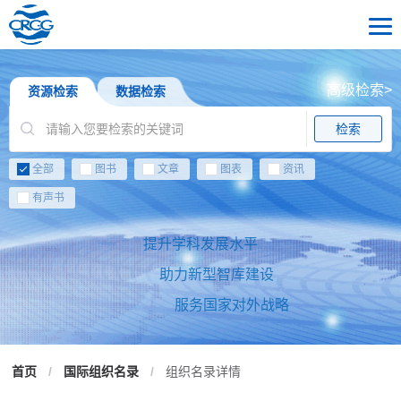
高级检索>
资源检索
数据检索
检索
全部
图书
文章
图表
资讯
有声书
提升学科发展水平
助力新型智库建设
服务国家对外战略
首页
/
国际组织名录
/
组织名录详情