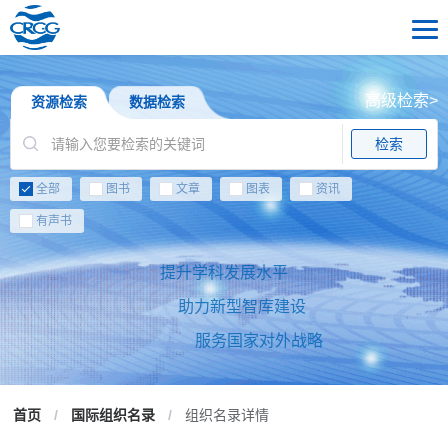
高级检索>
资源检索
数据检索
检索
全部
图书
文章
图表
资讯
有声书
提升学科发展水平
助力新型智库建设
服务国家对外战略
首页
/
国际组织名录
/
组织名录详情