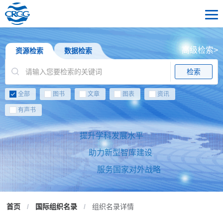
高级检索>
资源检索
数据检索
检索
全部
图书
文章
图表
资讯
有声书
提升学科发展水平
助力新型智库建设
服务国家对外战略
首页
/
国际组织名录
/
组织名录详情